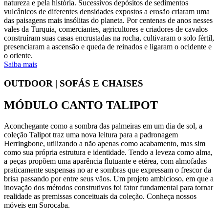
natureza e pela história. Sucessivos depósitos de sedimentos
vulcânicos de diferentes densidades expostos a erosão criaram uma
das paisagens mais insólitas do planeta. Por centenas de anos nesses
vales da Turquia, comerciantes, agricultores e criadores de cavalos
construíram suas casas encrustadas na rocha, cultivaram o solo fértil,
presenciaram a ascensão e queda de reinados e ligaram o ocidente e
o oriente.
Saiba mais
OUTDOOR | SOFÁS E CHAISES
MÓDULO CANTO TALIPOT
Aconchegante como a sombra das palmeiras em um dia de sol, a
coleção Talipot traz uma nova leitura para a padronagem
Herringbone, utilizando a não apenas como acabamento, mas sim
como sua própria estrutura e identidade. Tendo a leveza como alma,
a peças propõem uma aparência flutuante e etérea, com almofadas
praticamente suspensas no ar e sombras que expressam o frescor da
brisa passando por entre seus vãos. Um projeto ambicioso, em que a
inovação dos métodos construtivos foi fator fundamental para tornar
realidade as premissas conceituais da coleção. Conheça nossos
móveis em Sorocaba.