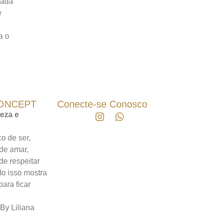
rada
e
a o
CONCEPT
Conecte-se Conosco
eza e
co de ser,
de amar,
de respeitar
do isso mostra
ara ficar
By Liliana