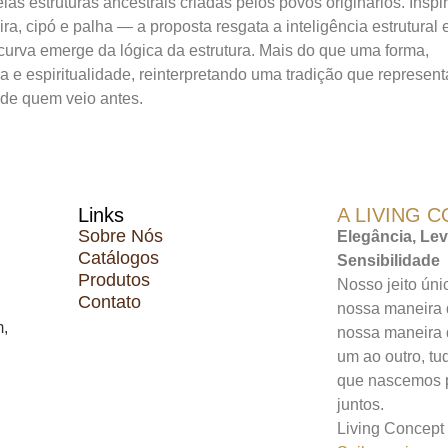
s estruturas ancestrais criadas pelos povos originários. Inspi
a, cipó e palha — a proposta resgata a inteligência estrutural 
 curva emerge da lógica da estrutura. Mais do que uma forma,
e espiritualidade, reinterpretando uma tradição que represent
 de quem veio antes.
Links
A LIVING 
Sobre Nós
Elegância, Lev
Catálogos
Sensibilidade
Produtos
Nosso jeito úni
Contato
nossa maneira 
,
nossa maneira 
um ao outro, tu
que nascemos p
juntos.
Living Concept 