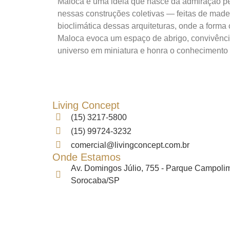
Maloca é uma ideia que nasce da admiração pela
nessas construções coletivas — feitas de madeir
bioclimática dessas arquiteturas, onde a forma
Maloca evoca um espaço de abrigo, convivência 
universo em miniatura e honra o conhecimento
Living Concept
(15) 3217-5800
(15) 99724-3232
comercial@livingconcept.com.br
Onde Estamos
Av. Domingos Júlio, 755 - Parque Campolim
Sorocaba/SP